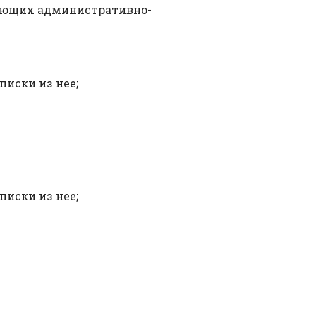
ующих административно-
иски из нее;
иски из нее;