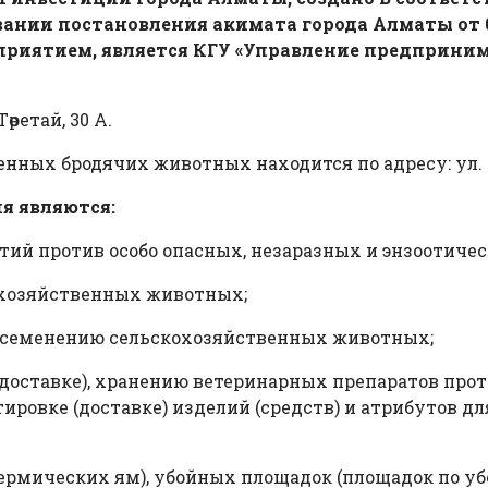
ании постановления акимата города Алматы от 09
иятием, является КГУ «Управление предприним
ретай, 30 А.
ных бродячих животных находится по адресу: ул. Сп
 являются:
ий против особо опасных, незаразных и энзоотиче
охозяйственных животных;
 осеменению сельскохозяйственных животных;
(доставке), хранению ветеринарных препаратов про
тировке (доставке) изделий (средств) и атрибутов 
термических ям), убойных площадок (площадок по у