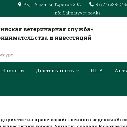
РК, г.Алматы, Торетай 30А
8 (727) 338-27-
info@almatyvet.gov.kz
инская ветеринарная служба»
ринимательства и инвестиций
есурс
Новости
Деятельность
НПА
Ант
приятие на праве хозяйственного ведения «
Алм
инвестиций города Алматы, создано В соответств